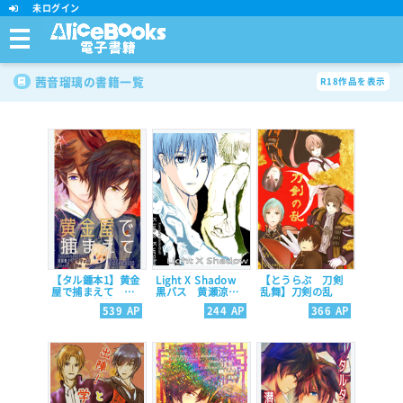
未ログイン
茜音瑠璃の書籍一覧
R18作品を表示
【タル鍾本1】黄金
Light X Shadow
【とうらぶ 刀剣
屋で捕まえて 邪
黒バス 黄瀬涼太
乱舞】刀剣の乱
眼タルｘ鍾離 公
ｘ黒子テツヤ
539
AP
244
AP
366
AP
钟ChiZhong chili
tartali 原神