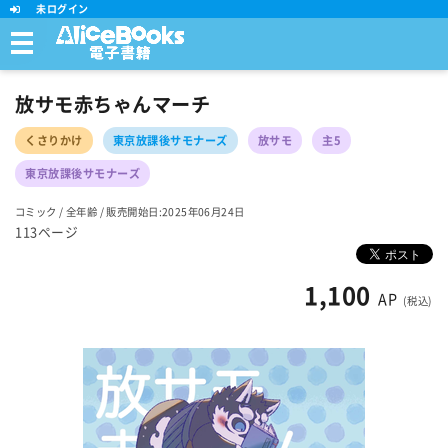
未ログイン
放サモ赤ちゃんマーチ
くさりかけ
東京放課後サモナーズ
放サモ
主5
東京放課後サモナーズ
コミック
/
全年齢
/
販売開始日:2025年06月24日
113ページ
1,100
AP
(税込)